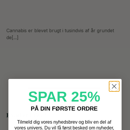
Cannabis er blevet brugt i tusindvis af år grundet
de[...]
SPAR 25%
PÅ DIN FØRSTE ORDRE
Hvad er CBG?
Generelt
Blog
Tilmeld dig vores nyhedsbrev og bliv en del af
vores univers.
Du vil få først besked om nyheder,