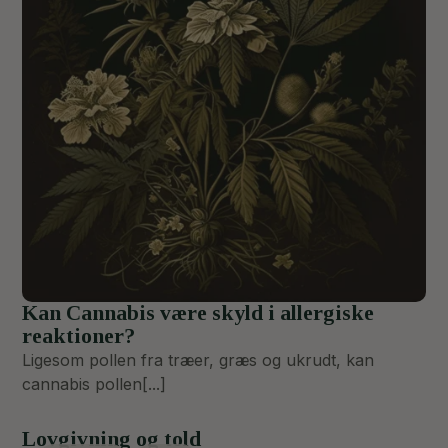
Kan Cannabis være skyld i allergiske
reaktioner?
Ligesom pollen fra træer, græs og ukrudt, kan
cannabis pollen[...]
Lovgivning og told