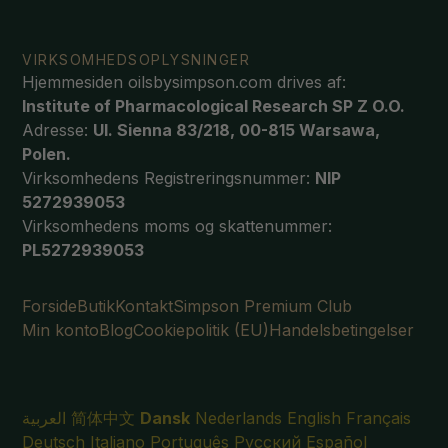
VIRKSOMHEDSOPLYSNINGER
Hjemmesiden oilsbysimpson.com drives af:
Institute of Pharmacological Research SP Z O.O.
Adresse:
Ul. Sienna 83/218, 00-815 Warsawa,
Polen.
Virksomhedens Registreringsnummer:
NIP
5272939053
Virksomhedens moms og skattenummer:
PL5272939053
Forside
Butik
Kontakt
Simpson Premium Club
Min konto
Blog
Cookiepolitik (EU)
Handelsbetingelser
العربية
简体中文
Dansk
Nederlands
English
Français
Deutsch
Italiano
Português
Русский
Español