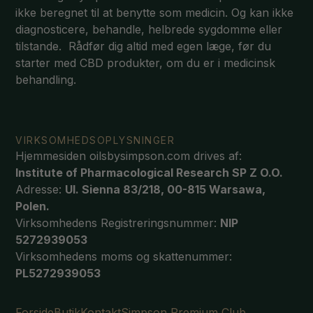
ikke beregnet til at benytte som medicin. Og kan ikke
diagnosticere, behandle, helbrede sygdomme eller
tilstande. Rådfør dig altid med egen læge, før du
starter med CBD produkter, om du er i medicinsk
behandling.
VIRKSOMHEDSOPLYSNINGER
Hjemmesiden oilsbysimpson.com drives af:
Institute of Pharmacological Research SP Z O.O.
Adresse:
Ul. Sienna 83/218, 00-815 Warsawa,
Polen.
Virksomhedens Registreringsnummer:
NIP
5272939053
Virksomhedens moms og skattenummer:
PL5272939053
Forside
Butik
Kontakt
Simpson Premium Club