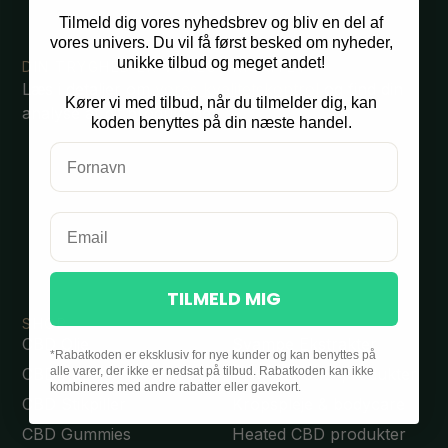
Tilmeld dig vores nyhedsbrev og bliv en del af
vores univers.
Du vil få først besked om nyheder,
unikke tilbud og meget andet!
DIN TRYGHED ER VORES PRIORITET
Læs i detaljer om
vores kvalitetskontrol
og find din
Kører vi med tilbud, når du tilmelder dig, kan
analyse af dit produkt her.
koden benyttes på din næste handel.
TILMELD MIG
SHOP
CBD Olie
Svampe Ekstrakter
*Rabatkoden er eksklusiv for nye kunder og kan benyttes på
alle varer, der ikke er nedsat på tilbud. Rabatkoden kan ikke
CBD Kapsler
THC frie CBD produkter
kombineres med andre rabatter eller gavekort.
CBD Stikpiller
Kropspleje & bodycare
CBD Gummies
Heated CBD produkter