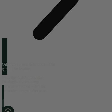
Oils by Simpson & Endoca – Din
garanti for kvalitet
Naturlige CBD-produkter –
Økologisk dyrket hamp
Garanteret renhed – Fri for
pesticider, tungmetaller m.m.