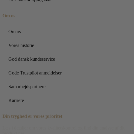
Om os
Om os
Vores historie
God dansk kundeservice
Gode Trustpilot anmeldelser
Samarbejdspartnere
Karriere
Din tryghed er vores prioritet
Læs i detaljer om
vores kvalitetskontrol
og find din analyse af dit
produkt her.