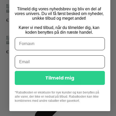
Endoca dråber heated 3% – 10ml flaske (300mg CBD) –
Medium styrke
3%
Tilmeld dig vores nyhedsbrev og bliv en del af
medium styrke – 1mg per olie dråbe
vores univers.
Du vil få først besked om nyheder,
Tilføj til kurv
unikke tilbud og meget andet!
€
24.00
EUR
Kører vi med tilbud, når du tilmelder dig, kan
koden benyttes på din næste handel.
Endoca heated kapsler – 30 styk 10mg (300mg CBD) –
Medium styrke
medium styrke
Tilføj til kurv
€
24.00
EUR
Tilmeld mig
*Rabatkoden er eksklusiv for nye kunder og kan benyttes på
alle varer, der ikke er nedsat på tilbud. Rabatkoden kan ikke
kombineres med andre rabatter eller gavekort.