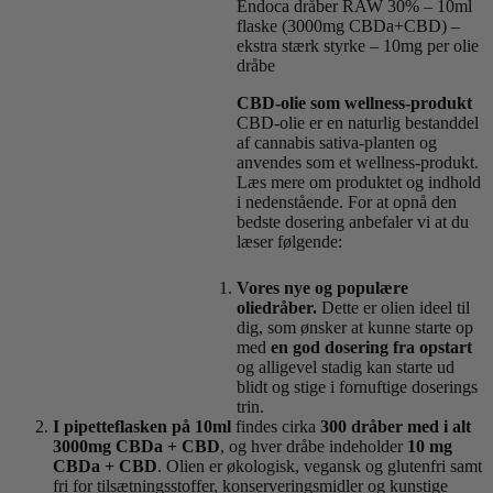
Endoca dråber RAW 30% – 10ml
flaske (3000mg CBDa+CBD) –
ekstra stærk styrke – 10mg per olie
dråbe
CBD-olie som wellness-produkt
CBD-olie er en naturlig bestanddel
af cannabis sativa-planten og
anvendes som et wellness-produkt.
Læs mere om produktet og indhold
i nedenstående. For at opnå den
bedste dosering anbefaler vi at du
læser følgende:
Vores nye og populære
oliedråber.
Dette er olien ideel til
dig, som ønsker at kunne starte op
med
en god dosering fra opstart
og alligevel stadig kan starte ud
blidt og stige i fornuftige doserings
trin.
I pipetteflasken på 10ml
findes cirka
300 dråber med i alt
3000mg CBDa + CBD
, og hver dråbe indeholder
10 mg
CBDa + CBD
. Olien er økologisk, vegansk og glutenfri samt
fri for tilsætningsstoffer, konserveringsmidler og kunstige