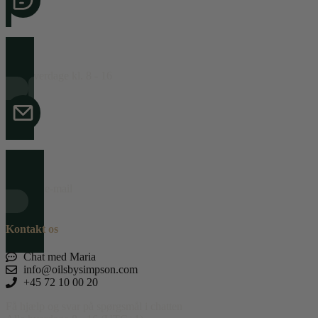
Chat med Maria på dansk og engelsk
Alle hverdage kl. 8 - 16
info@oilsbysimpson.com
Send en e-mail
Kontakt os
Chat med Maria
info@oilsbysimpson.com
+45 72 10 00 20
Få hjælp og svar på spørgsmål i chatten