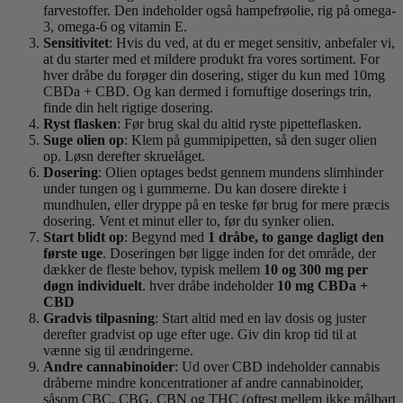
farvestoffer. Den indeholder også hampefrøolie, rig på omega-
3, omega-6 og vitamin E.
Sensitivitet
: Hvis du ved, at du er meget sensitiv, anbefaler vi,
at du starter med et mildere produkt fra vores sortiment. For
hver dråbe du forøger din dosering, stiger du kun med 10mg
CBDa + CBD. Og kan dermed i fornuftige doserings trin,
finde din helt rigtige dosering.
Ryst flasken
: Før brug skal du altid ryste pipetteflasken.
Suge olien op
: Klem på gummipipetten, så den suger olien
op. Løsn derefter skruelåget.
Dosering
: Olien optages bedst gennem mundens slimhinder
under tungen og i gummerne. Du kan dosere direkte i
mundhulen, eller dryppe på en teske før brug for mere præcis
dosering. Vent et minut eller to, før du synker olien.
Start blidt op
: Begynd med
1 dråbe, to gange dagligt den
første uge
. Doseringen bør ligge inden for det område, der
dækker de fleste behov, typisk mellem
10 og 300 mg per
døgn individuelt
. hver dråbe indeholder
10 mg CBDa +
CBD
Gradvis tilpasning
: Start altid med en lav dosis og juster
derefter gradvist op uge efter uge. Giv din krop tid til at
vænne sig til ændringerne.
Andre cannabinoider
: Ud over CBD indeholder cannabis
dråberne mindre koncentrationer af andre cannabinoider,
såsom CBC, CBG, CBN og THC (oftest mellem ikke målbart