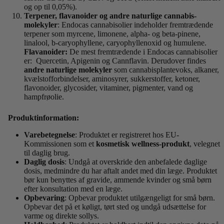
og op til 0,05%).
Terpener, flavanoider og andre naturlige cannabis-
molekyler
: Endocas cannabisolier indeholder fremtrædende
terpener som myrcene, limonene, alpha- og beta-pinene,
linalool, b-caryophyllene, caryophyllenoxid og humulene.
Flavanoider:
De mest fremtrædende i Endocas cannabisolier
er: Quercetin, Apigenin og Cannflavin. Derudover findes
andre naturlige molekyler
som cannabisplantevoks, alkaner,
kvælstofforbindelser, aminosyrer, sukkerstoffer, ketoner,
flavonoider, glycosider, vitaminer, pigmenter, vand og
hampfrøolie.
Produktinformation:
Varebetegnelse
: Produktet er registreret hos EU-
Kommissionen som et
kosmetisk wellness-produkt
, velegnet
til daglig brug.
Daglig dosis
: Undgå at overskride den anbefalede daglige
dosis, medmindre du har aftalt andet med din læge. Produktet
bør kun benyttes af gravide, ammende kvinder og små børn
efter konsultation med en læge.
Opbevaring
: Opbevar produktet utilgængeligt for små børn.
Opbevar det på et køligt, tørt sted og undgå udsættelse for
varme og direkte sollys.