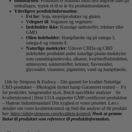
Holdbarhed
: Produktet er holdbart indtil den angivne dato på
emballagen, typisk et til to år fra produktionsdatoen.
Yderligere produktinformation
:
Fri for
: Soja, mejeriprodukter og gluten.
Velegnet til
: Veganere og vegetarer.
Indeholder ikke
: Kunstige sødestoffer, lektiner eller
GMO.
Olien indeholder
: Hampfrøolie rig på omega-3,
omega-6 og vitamin E.
Naturlige molekyler
: Udover CBDa og CBD
indeholder produktet andre naturlige plante-molekyler
som cannabisplantevoks, alkaner, kvælstofforbindelser,
aminosyrer, sukkerstoffer, ketoner, flavonoider,
glycosider, vitaminer, pigmenter, vand og hampfrøolie.
Oils by Simpson & Endoca – Din garanti for kvalitet Naturlige
CBD-produkter – Økologisk dyrket hamp Garanteret renhed – Fri
for pesticider, tungmetaller m.m. Batch-specifikke analyser Se
kvalitetskontrol | Hent COA-rapporter GMP-certificeret produktion
– Højeste industristandard Din tryghed er vores prioritet. Læs i
detaljer om vores kvalitetskontrol og find din analyse af dit produkt
her:
https://oilsbysimpson.com/kvalitets-kontrol/
Husk at gemme
linket til produktet som reference til produktinformation.