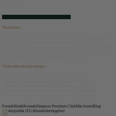
Disclaimer
CBD har vist sig at være god mod en masse forskellige symptomer.
Endoca´s CBD produkter er ikke beregnet til at benytte som
medicin. Og kan ikke diagnosticere, behandle, helbrede sygdomme
eller tilstande. Rådfør dig altid med egen læge, før du starter med
CBD produkter, om du er i medicinsk behandling.
Virksomhedsoplysninger
Hjemmesiden oilsbysimpson.com drives af:
Institute of Pharmacological Research SP Z O.O.
Adresse:
Ul. Sienna 83/218, 00-815 Warsawa, Polen.
Virksomhedens Registreringsnummer:
NIP 5272939053
Virksomhedens moms og skattenummer:
PL5272939053
Forside
Butik
Kontakt
Simpson Premium Club
Min konto
Blog
Cookiepolitik (EU)
Handelsbetingelser